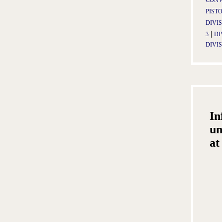
CONV
PIST
DIVIS
|
3
DI
DIVIS